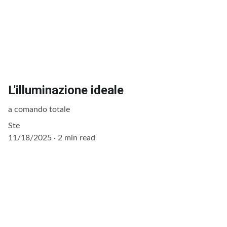
L'illuminazione ideale
a comando totale
Ste
11/18/2025
2 min read
Contatti
Siamo qui per aiutarti, scrivici pure.