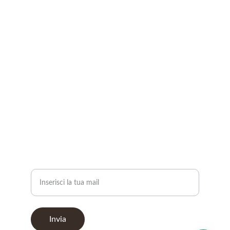
Email
service@bi-effe.it
Telefono
+39 0290661420
+39 3356513776
Inserisci qui la tua mail per essere ricontattato
Invia