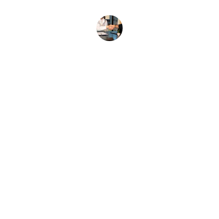
M.B.
Contatti
Siamo qui per aiutarti, scrivici pure.
Email
stefano@bi-effe.net